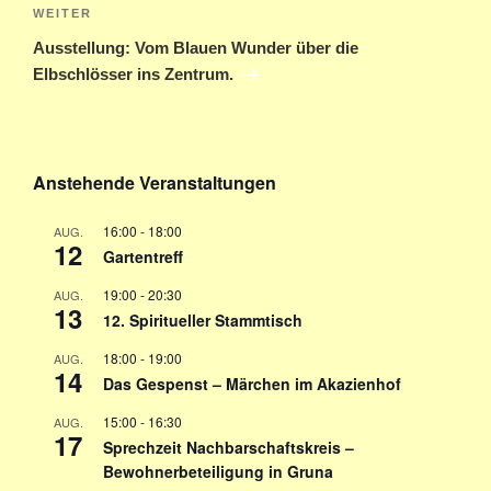
Nächster
WEITER
Beitrag
Ausstellung: Vom Blauen Wunder über die
Elbschlösser ins Zentrum.
Anstehende Veranstaltungen
16:00
-
18:00
AUG.
12
Gartentreff
19:00
-
20:30
AUG.
13
12. Spiritueller Stammtisch
18:00
-
19:00
AUG.
14
Das Gespenst – Märchen im Akazienhof
15:00
-
16:30
AUG.
17
Sprechzeit Nachbarschaftskreis –
Bewohnerbeteiligung in Gruna