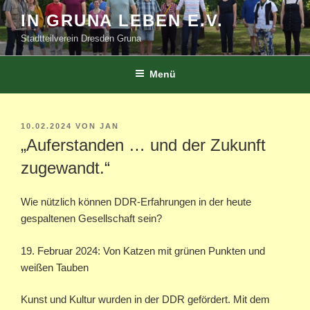
Zum
IN GRUNA LEBEN E.V.
Inhalt
Stadtteilverein Dresden Gruna
springen
Menü
VERÖFFENTLICHT
10.02.2024
VON
JAN
AM
„Auferstanden … und der Zukunft
zugewandt.“
Wie nützlich können DDR-Erfahrungen in der heute
gespaltenen Gesellschaft sein?
19. Februar 2024: Von Katzen mit grünen Punkten und
weißen Tauben
Kunst und Kultur wurden in der DDR gefördert. Mit dem