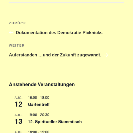
Beitragsnavigation
Vorheriger
ZURÜCK
Beitrag
Dokumentation des Demokratie-Picknicks
Nächster
WEITER
Beitrag
Auferstanden …und der Zukunft zugewandt.
Anstehende Veranstaltungen
16:00
-
18:00
AUG.
12
Gartentreff
19:00
-
20:30
AUG.
13
12. Spiritueller Stammtisch
18:00
-
19:00
AUG.