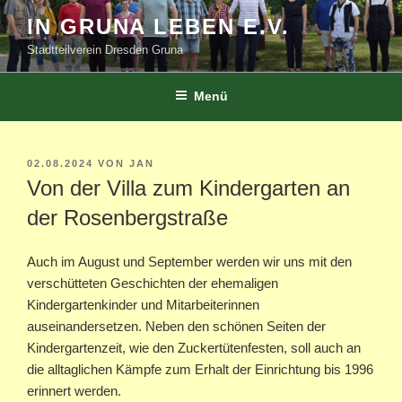
Zum
IN GRUNA LEBEN E.V.
Inhalt
Stadtteilverein Dresden Gruna
springen
Menü
VERÖFFENTLICHT
02.08.2024
VON
JAN
AM
Von der Villa zum Kindergarten an
der Rosenbergstraße
Auch im August und September werden wir uns mit den
verschütteten Geschichten der ehemaligen
Kindergartenkinder und Mitarbeiterinnen
auseinandersetzen. Neben den schönen Seiten der
Kindergartenzeit, wie den Zuckertütenfesten, soll auch an
die alltaglichen Kämpfe zum Erhalt der Einrichtung bis 1996
erinnert werden.