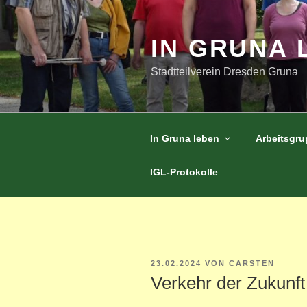
Zum
Inhalt
springen
IN GRUNA 
Stadtteilverein Dresden Gruna
In Gruna leben
Arbeitsgr
IGL-Protokolle
VERÖFFENTLICHT
23.02.2024
VON
CARSTEN
AM
Verkehr der Zukunft