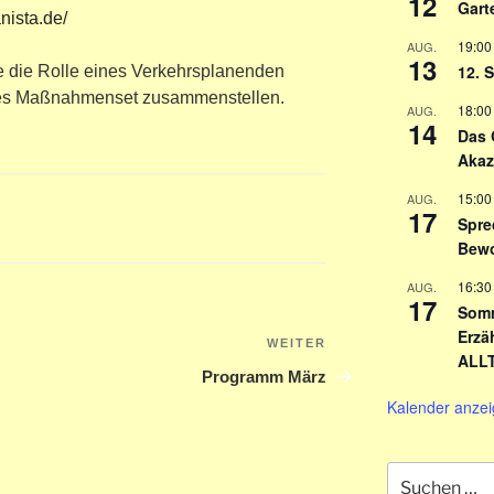
12
Garte
nista.de/
19:00
AUG.
13
12. 
 die Rolle eines Verkehrsplanenden
hes Maßnahmenset zusammenstellen.
18:00
AUG.
14
Das 
Akaz
15:00
AUG.
17
Spre
Bewo
16:30
AUG.
17
Somm
n
Erzä
WEITER
Nächster
ALL
Beitrag
Programm März
Kalender anze
Suchen