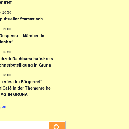
ntreff
-
20:30
Spiritueller Stammtisch
-
19:00
Gespenst – Märchen im
ienhof
-
16:30
chzeit Nachbarschaftskreis –
hnerbeteiligung in Gruna
-
18:00
erfest im Bürgertreff –
hlCafé in der Themenreihe
TAG IN GRUNA
igen
Suchen