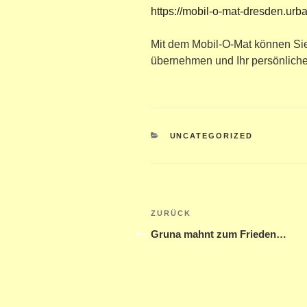
https://mobil-o-mat-dresden.urba
Mit dem Mobil-O-Mat können Sie
übernehmen und Ihr persönlic
KATEGORIEN
UNCATEGORIZED
Beitragsnavigatio
Vorheriger
ZURÜCK
Beitrag
Gruna mahnt zum Frieden…