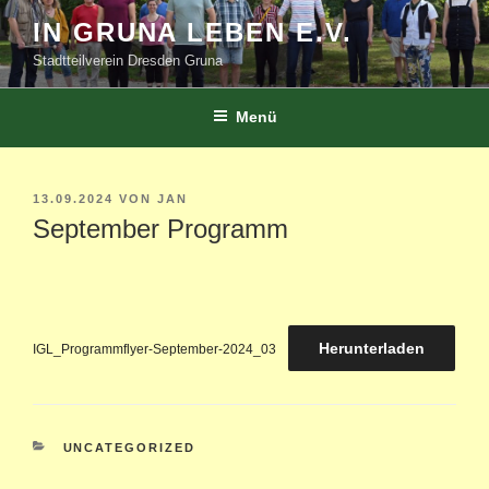
Zum
IN GRUNA LEBEN E.V.
Inhalt
Stadtteilverein Dresden Gruna
springen
Menü
VERÖFFENTLICHT
13.09.2024
VON
JAN
AM
September Programm
Herunterladen
IGL_Programmflyer-September-2024_03
KATEGORIEN
UNCATEGORIZED