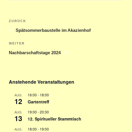
Beitragsnavigation
Vorheriger
ZURÜCK
Beitrag
Spätsommerbaustelle im Akazienhof
Nächster
WEITER
Beitrag
Nachbarschaftstage 2024
Anstehende Veranstaltungen
16:00
-
18:00
AUG.
12
Gartentreff
19:00
-
20:30
AUG.
13
12. Spiritueller Stammtisch
18:00
-
19:00
AUG.