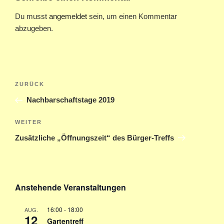
Du musst
angemeldet
sein, um einen Kommentar
abzugeben.
Beitragsnavigation
Vorheriger
ZURÜCK
Beitrag
Nachbarschaftstage 2019
Nächster
WEITER
Beitrag
Zusätzliche „Öffnungszeit“ des Bürger-Treffs
Anstehende Veranstaltungen
16:00
-
18:00
AUG.
12
Gartentreff