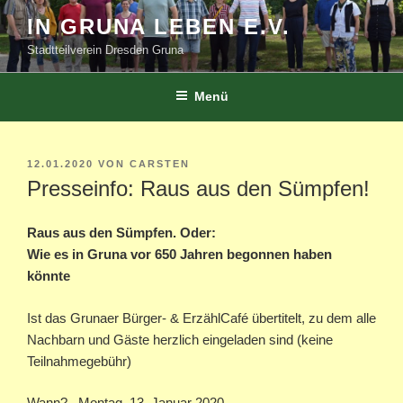
Zum
IN GRUNA LEBEN E.V.
Inhalt
Stadtteilverein Dresden Gruna
springen
Menü
VERÖFFENTLICHT
12.01.2020
VON
CARSTEN
AM
Presseinfo: Raus aus den Sümpfen!
Raus aus den Sümpfen. Oder:
Wie es in Gruna vor 650 Jahren begonnen haben
könnte
Ist das Grunaer Bürger- & ErzählCafé übertitelt, zu dem alle
Nachbarn und Gäste herzlich eingeladen sind (keine
Teilnahmegebühr)
Wann? Montag, 13. Januar 2020,