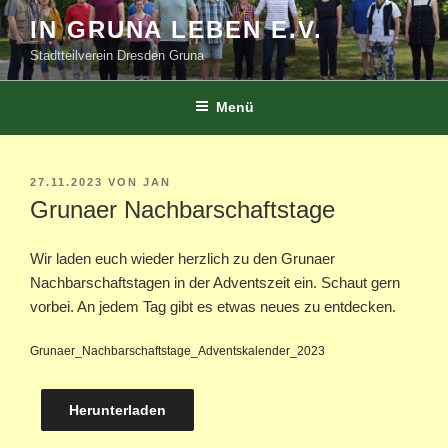
Zum
IN GRUNA LEBEN E.V.
Inhalt
Stadtteilverein Dresden Gruna
springen
Menü
VERÖFFENTLICHT
27.11.2023
VON
JAN
AM
Grunaer Nachbarschaftstage
Wir laden euch wieder herzlich zu den Grunaer
Nachbarschaftstagen in der Adventszeit ein. Schaut gern
vorbei. An jedem Tag gibt es etwas neues zu entdecken.
Grunaer_Nachbarschaftstage_Adventskalender_2023
Herunterladen