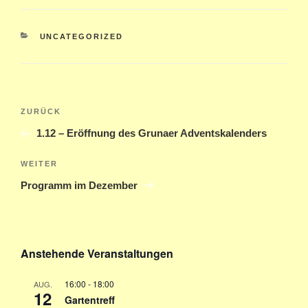
KATEGORIEN
UNCATEGORIZED
Beitragsnavigation
Vorheriger
ZURÜCK
Beitrag
1.12 – Eröffnung des Grunaer Adventskalenders
Nächster
WEITER
Beitrag
Programm im Dezember
Anstehende Veranstaltungen
16:00
-
18:00
AUG.
12
Gartentreff