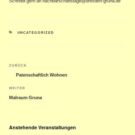
Schreibt gern an nachbarschaftstage@dresden-gruna.de
KATEGORIEN
UNCATEGORIZED
Beitragsnavigation
Vorheriger
ZURÜCK
Beitrag
Patenschaftlich Wohnen
Nächster
WEITER
Beitrag
Malraum Gruna
Anstehende Veranstaltungen