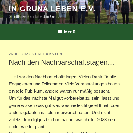
Zum
IN GRUNA LEBEN E.V.
Inhalt
Stadtteilverein Dresden Gruna
springen
Menü
VERÖFFENTLICHT
26.09.2022
VON
CARSTEN
AM
Nach den Nachbarschaftstagen…
…ist vor den Nachbarschaftstagen. Vielen Dank für alle
Engagierten und Teilnehmer. Viele Veranstaltungen hatten
ein tolle Publikum, andere waren nur mäßig besucht.
Um für das nächste Mal gut vorbereitet zu sein, lasst uns
gerne wissen was gut war, was vielleicht gefehlt hat, oder
anders gelaufen ist, als ihr erwartet hatten. Und nicht
zuletzt: kündigt jetzt schonmal an, was ihr für 2023 neu
opder wieder plant.