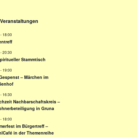
Veranstaltungen
-
18:00
ntreff
-
20:30
Spiritueller Stammtisch
-
19:00
Gespenst – Märchen im
ienhof
-
16:30
chzeit Nachbarschaftskreis –
hnerbeteiligung in Gruna
-
18:00
erfest im Bürgertreff –
hlCafé in der Themenreihe