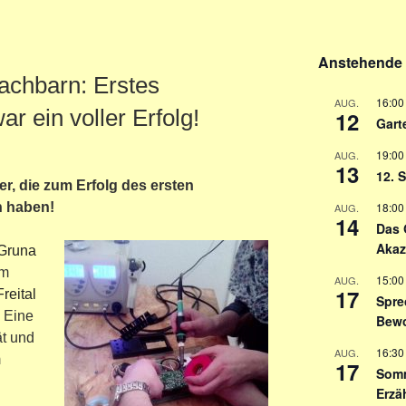
Anstehende 
achbarn: Erstes
16:00
AUG.
r ein voller Erfolg!
12
Garte
19:00
AUG.
13
12. 
er, die zum Erfolg des ersten
n haben!
18:00
AUG.
14
Das 
Akaz
 Gruna
im
15:00
AUG.
17
reital
Spre
: Eine
Bewo
t und
16:30
AUG.
m
17
Somm
Erzä