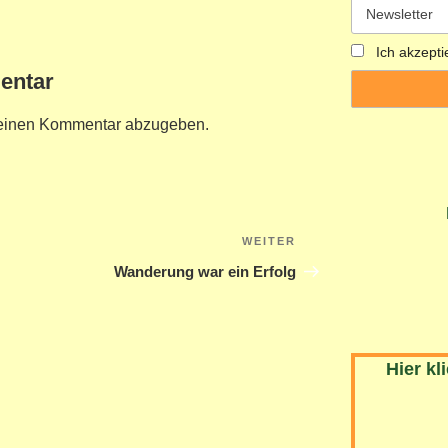
Ich akzepti
entar
einen Kommentar abzugeben.
n
WEITER
Nächster
Beitrag
Wanderung war ein Erfolg
Hier kl