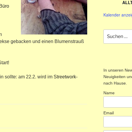
ALL
-Büro
Kalender anze
Suchen
m
nach:
Kekse gebacken und einen Blumenstrauß
tart!
In unseren News
n sollte: am 22.2. wird im
Streetwork-
Neuigkeiten und
nach Hause.
Name
Email