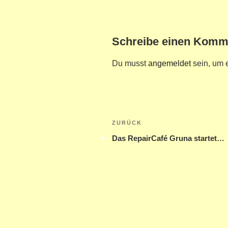
Schreibe einen Komm
Du musst
angemeldet
sein, um 
Beitragsnavigatio
Vorheriger
ZURÜCK
Beitrag
Das RepairCafé Gruna startet…