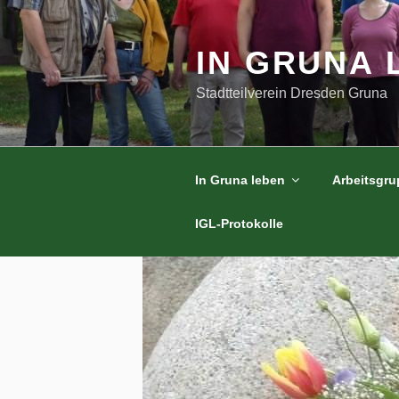
Zum
Inhalt
springen
IN GRUNA 
Stadtteilverein Dresden Gruna
In Gruna leben
Arbeitsgr
IGL-Protokolle