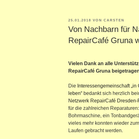
VERÖFFENTLICHT
25.01.2018
VON
CARSTEN
AM
Von Nachbarn für N
RepairCafé Gruna wa
Vielen Dank an alle Unterstütz
RepairCafé Gruna beigetrage
Die
Interessengemeinschaft „in
leben“
bedankt sich herzlich be
Netzwerk RepairCafé Dresden-F
für die zahlreichen Reparaturen
Bohrmaschine, ein Tonbandgerä
vieles mehr konnten wieder zu
Laufen gebracht werden.