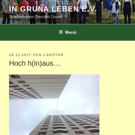
Zum
IN GRUNA LEBEN E.V.
Inhalt
Stadtteilverein Dresden Gruna
springen
Menü
VERÖFFENTLICHT
28.12.2017
VON
CARSTEN
AM
Hoch h(in)aus…