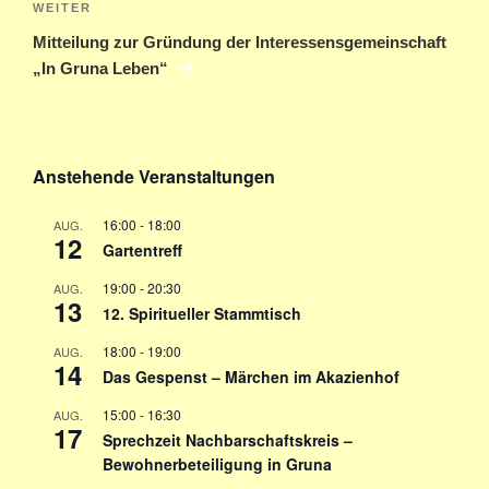
Nächster
WEITER
Beitrag
Mitteilung zur Gründung der Interessensgemeinschaft
„In Gruna Leben“
Anstehende Veranstaltungen
16:00
-
18:00
AUG.
12
Gartentreff
19:00
-
20:30
AUG.
13
12. Spiritueller Stammtisch
18:00
-
19:00
AUG.
14
Das Gespenst – Märchen im Akazienhof
15:00
-
16:30
AUG.
17
Sprechzeit Nachbarschaftskreis –
Bewohnerbeteiligung in Gruna