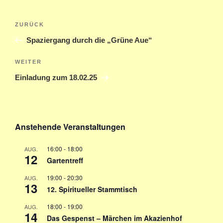
Beitragsnavigation
Vorheriger
ZURÜCK
Beitrag
Spaziergang durch die „Grüne Aue“
Nächster
WEITER
Beitrag
Einladung zum 18.02.25
Anstehende Veranstaltungen
16:00
-
18:00
AUG.
12
Gartentreff
19:00
-
20:30
AUG.
13
12. Spiritueller Stammtisch
18:00
-
19:00
AUG.
14
Das Gespenst – Märchen im Akazienhof