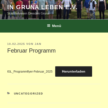
Zum
IN GRUNA LEBEN E.V.
Inhalt
Stadtteilverein Dresden Gruna
springen
Menü
VERÖFFENTLICHT
10.02.2025
VON
JAN
AM
Februar Programm
Herunterladen
IGL_Programmflyer-Februar_2025
KATEGORIEN
UNCATEGORIZED