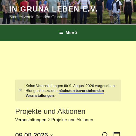
Zum
IN GRUNA LEBEN E.V.
Inhalt
Stadtteilverein Dresden Gruna
springen
Menü
Keine Veranstaltungen für 9. August 2026 vorgesehen.
Hier geht es zu den
nächsten bevorstehenden
Veranstaltungen
.
Projekte und Aktionen
Veranstaltungen
Projekte und Aktionen
V
09.08.2026
V
S