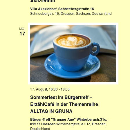
Akazienhof
i
Villa Akazienhof, Schneebergstraße 16
g
Schneebergstr. 16, Dresden, Sachsen, Deutschland
a
t
MO.
17
i
o
n
17. August, 16:30
-
18:00
Sommerfest im Bürgertreff –
ErzählCafé in der Themenreihe
ALLTAG IN GRUNA
Bürger-Treff "Grunaer Aue" Winterbergstr.31c,
01277 Dresden
Winterbergstraße 31c, Dresden,
Deutschland