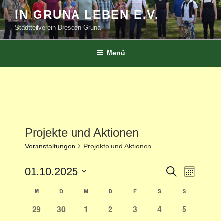
Zum
IN GRUNA LEBEN E.V.
Inhalt
Stadtteilverein Dresden Gruna
springen
Menü
Projekte und Aktionen
Veranstaltungen
Projekte und Aktionen
V
01.10.2025
V
S
M
u
e
e
o
D
c
M
D
M
D
F
S
S
K
n
r
a
h
r
a
e
a
a
0
0
0
0
0
0
0
29
30
1
2
3
4
5
t
t
a
n
V
V
V
V
V
V
V
u