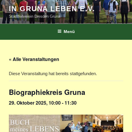
Zum
IN GRUNA LEBEN E.V.
Inhalt
Stadtteilverein Dresden Gruna
springen
Menü
« Alle Veranstaltungen
Diese Veranstaltung hat bereits stattgefunden.
Biographiekreis Gruna
29. Oktober 2025, 10:00
-
11:30