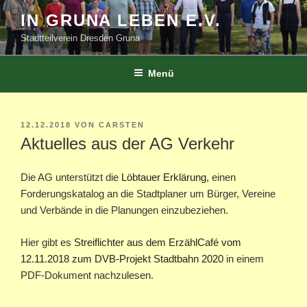
Zum
IN GRUNA LEBEN E.V.
Inhalt
Stadtteilverein Dresden Gruna
springen
Menü
VERÖFFENTLICHT
12.12.2018
VON
CARSTEN
AM
Aktuelles aus der AG Verkehr
Die AG unterstützt die
Löbtauer Erklärung
, einen
Forderungskatalog an die Stadtplaner um Bürger, Vereine
und Verbände in die Planungen einzubeziehen.
Hier gibt es
Streiflichter aus dem ErzählCafé vom
12.11.2018 zum DVB-Projekt Stadtbahn 2020
in einem
PDF-Dokument nachzulesen.