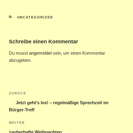
KATEGORIEN
UNCATEGORIZED
Schreibe einen Kommentar
Du musst
angemeldet
sein, um einen Kommentar
abzugeben.
Beitragsnavigation
Vorheriger
ZURÜCK
Beitrag
Jetzt geht’s los! – regelmäßige Sprechzeit im
Bürger-Treff
Nächster
WEITER
Beitrag
zauberhafte Weihnachten