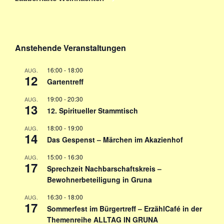
Anstehende Veranstaltungen
16:00
-
18:00
AUG.
12
Gartentreff
19:00
-
20:30
AUG.
13
12. Spiritueller Stammtisch
18:00
-
19:00
AUG.
14
Das Gespenst – Märchen im Akazienhof
15:00
-
16:30
AUG.
17
Sprechzeit Nachbarschaftskreis –
Bewohnerbeteiligung in Gruna
16:30
-
18:00
AUG.
17
Sommerfest im Bürgertreff – ErzählCafé in der
Themenreihe ALLTAG IN GRUNA