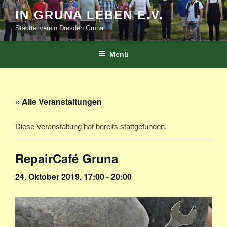
Zum
IN GRUNA LEBEN E.V.
Inhalt
Stadtteilverein Dresden Gruna
springen
Menü
« Alle Veranstaltungen
Diese Veranstaltung hat bereits stattgefunden.
RepairCafé Gruna
24. Oktober 2019, 17:00
-
20:00