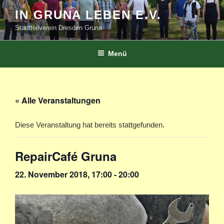
Zum
IN GRUNA LEBEN E.V.
Inhalt
Stadtteilverein Dresden Gruna
springen
Menü
« Alle Veranstaltungen
Diese Veranstaltung hat bereits stattgefunden.
RepairCafé Gruna
22. November 2018, 17:00
-
20:00