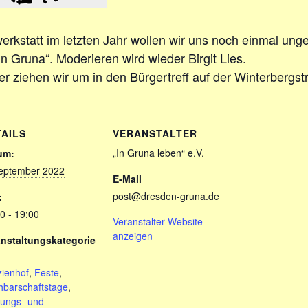
erkstatt im letzten Jahr wollen wir uns noch einmal u
 Gruna“. Moderieren wird wieder Birgit Lies.
r ziehen wir um in den Bürgertreff auf der Winterbergst
TAILS
VERANSTALTER
„In Gruna leben“ e.V.
um:
September 2022
E-Mail
post@dresden-gruna.de
:
0 - 19:00
Veranstalter-Website
anzeigen
anstaltungskategorie
ienhof
,
Feste
,
hbarschaftstage
,
nungs- und