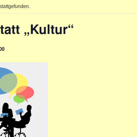
stattgefunden.
att „Kultur“
00