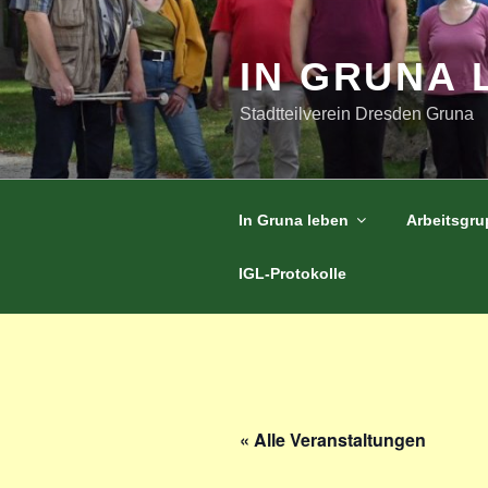
Zum
Inhalt
springen
IN GRUNA 
Stadtteilverein Dresden Gruna
In Gruna leben
Arbeitsgr
IGL-Protokolle
« Alle Veranstaltungen