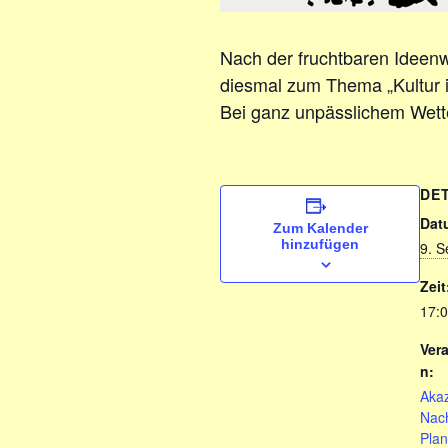
Nach der fruchtbaren Ideenw
diesmal zum Thema „Kultur in
Bei ganz unpässlichem Wette
DE
Dat
Zum Kalender
hinzufügen
9. 
Zeit
17:0
Ver
n:
Akaz
Nac
Pla