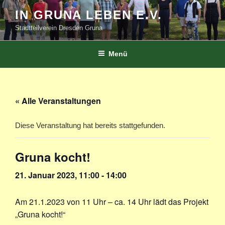
Zum
IN GRUNA LEBEN E.V.
Inhalt
Stadtteilverein Dresden Gruna
springen
Menü
« Alle Veranstaltungen
Diese Veranstaltung hat bereits stattgefunden.
Gruna kocht!
21. Januar 2023, 11:00
-
14:00
Am 21.1.2023 von 11 Uhr – ca. 14 Uhr lädt das Projekt
„Gruna kocht!“