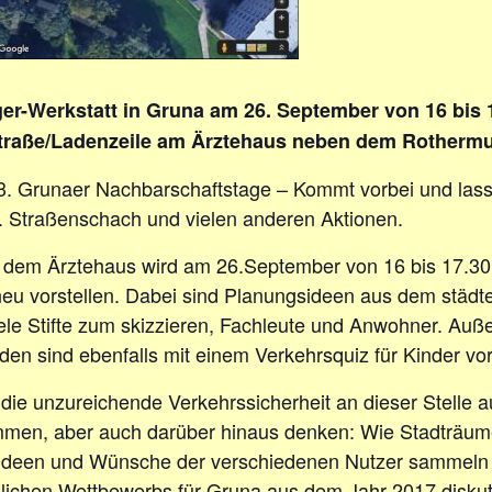
er-Werkstatt in Gruna am 26. September von 16 bis 
raße/Ladenzeile am Ärztehaus neben dem Rothermu
. Grunaer Nachbarschaftstage – Kommt vorbei und lasst
B. Straßenschach und vielen anderen Aktionen.
dem Ärztehaus wird am 26.September von 16 bis 17.30 U
 neu vorstellen. Dabei sind Planungsideen aus dem städ
viele Stifte zum skizzieren, Fachleute und Anwohner. 
n sind ebenfalls mit einem Verkehrsquiz für Kinder vor
uf die unzureichende Verkehrssicherheit an dieser Stell
en, aber auch darüber hinaus denken: Wie Stadträume f
 Ideen und Wünsche der verschiedenen Nutzer sammeln
lichen Wettbewerbs für Gruna aus dem Jahr 2017 diskut