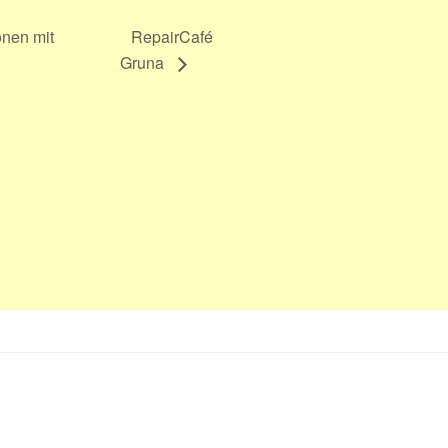
onen mit
RepairCafé
Gruna