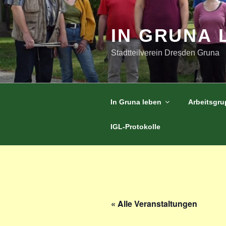
Zum
Inhalt
springen
IN GRUNA 
Stadtteilverein Dresden Gruna
In Gruna leben
Arbeitsgr
IGL-Protokolle
« Alle Veranstaltungen