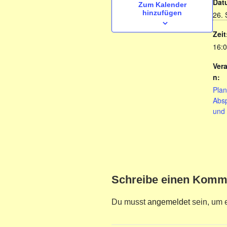
Dat
Zum Kalender
hinzufügen
26.
Zeit
16:0
Ver
n:
Pla
Absp
und 
Schreibe einen Komm
Du musst
angemeldet
sein, um 