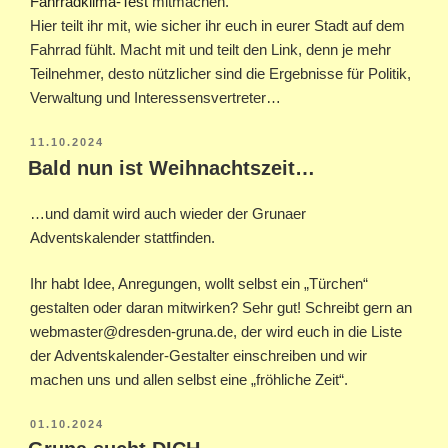
Fahrradklima-Test
mitmachen.
Hier teilt ihr mit, wie sicher ihr euch in eurer Stadt auf dem
Fahrrad fühlt. Macht mit und teilt den Link, denn je mehr
Teilnehmer, desto nützlicher sind die Ergebnisse für Politik,
Verwaltung und Interessensvertreter…
VERÖFFENTLICHT
11.10.2024
AM
Bald nun ist Weihnachtszeit…
…und damit wird auch wieder der Grunaer
Adventskalender stattfinden.
Ihr habt Idee, Anregungen, wollt selbst ein „Türchen“
gestalten oder daran mitwirken? Sehr gut! Schreibt gern an
webmaster@dresden-gruna.de, der wird euch in die Liste
der Adventskalender-Gestalter einschreiben und wir
machen uns und allen selbst eine „fröhliche Zeit“.
VERÖFFENTLICHT
01.10.2024
AM