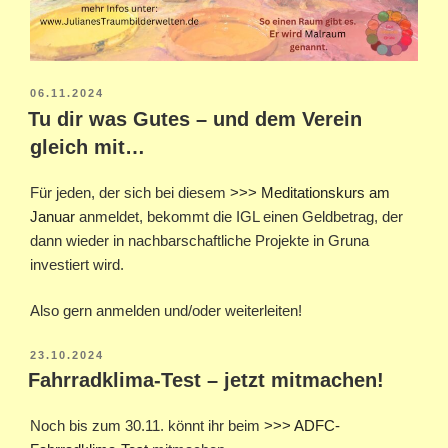
VERÖFFENTLICHT
06.11.2024
AM
Tu dir was Gutes – und dem Verein
gleich mit…
Für jeden, der sich bei diesem
>>> Meditationskurs am
Januar
anmeldet, bekommt die IGL einen Geldbetrag, der
dann wieder in nachbarschaftliche Projekte in Gruna
investiert wird.
Also gern anmelden und/oder weiterleiten!
VERÖFFENTLICHT
23.10.2024
AM
Fahrradklima-Test – jetzt mitmachen!
Noch bis zum 30.11. könnt ihr beim
>>> ADFC-