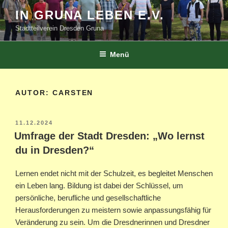
Zum
IN GRUNA LEBEN E.V.
Inhalt
Stadtteilverein Dresden Gruna
springen
Menü
AUTOR:
CARSTEN
VERÖFFENTLICHT
11.12.2024
AM
Umfrage der Stadt Dresden: „Wo lernst
du in Dresden?“
Lernen endet nicht mit der Schulzeit, es begleitet Menschen
ein Leben lang. Bildung ist dabei der Schlüssel, um
persönliche, berufliche und gesellschaftliche
Herausforderungen zu meistern sowie anpassungsfähig für
Veränderung zu sein. Um die Dresdnerinnen und Dresdner