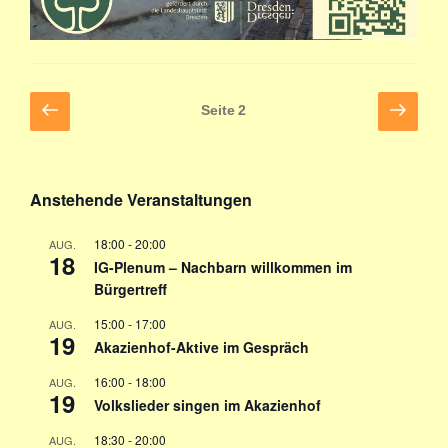
Beitragsnavigation
Vorherige
Näch
Seite
2
Seite
Seite
Anstehende Veranstaltungen
18:00
-
20:00
AUG.
18
IG-Plenum – Nachbarn willkommen im
Bürgertreff
15:00
-
17:00
AUG.
19
Akazienhof-Aktive im Gespräch
16:00
-
18:00
AUG.
19
Volkslieder singen im Akazienhof
18:30
-
20:00
AUG.