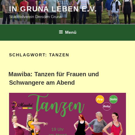
Zum
IN GRUNA LEBEN E.V.
Inhalt
Stadtteilverein Dresden Gruna
springen
Menü
SCHLAGWORT:
TANZEN
Mawiba: Tanzen für Frauen und
Schwangere am Abend