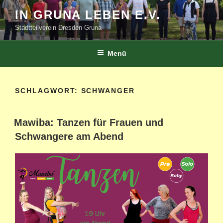
Zum
IN GRUNA LEBEN E.V.
Inhalt
Stadtteilverein Dresden Gruna
springen
Menü
SCHLAGWORT:
SCHWANGER
Mawiba: Tanzen für Frauen und
Schwangere am Abend