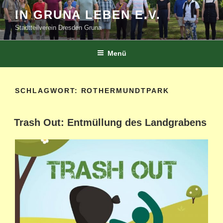
Zum
IN GRUNA LEBEN E.V.
Inhalt
Stadtteilverein Dresden Gruna
springen
Menü
SCHLAGWORT:
ROTHERMUNDTPARK
Trash Out: Entmüllung des Landgrabens