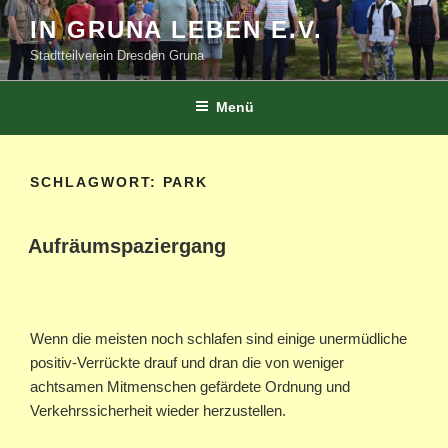
Zum
IN GRUNA LEBEN E.V.
Inhalt
Stadtteilverein Dresden Gruna
springen
Menü
SCHLAGWORT:
PARK
Aufräumspaziergang
Wenn die meisten noch schlafen sind einige unermüdliche
positiv-Verrückte drauf und dran die von weniger
achtsamen Mitmenschen gefärdete Ordnung und
Verkehrssicherheit wieder herzustellen.