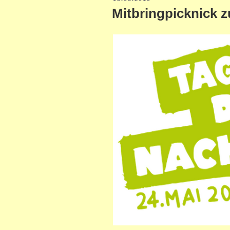
AM
Mitbringpicknick 