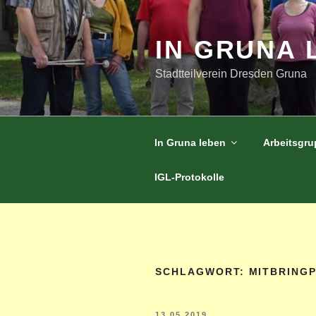
Zum
Inhalt
springen
IN GRUNA 
Stadtteilverein Dresden Gruna
In Gruna leben
Arbeitsgr
IGL-Protokolle
SCHLAGWORT:
MITBRINGP
VERÖFFENTLICHT
13.05.2019