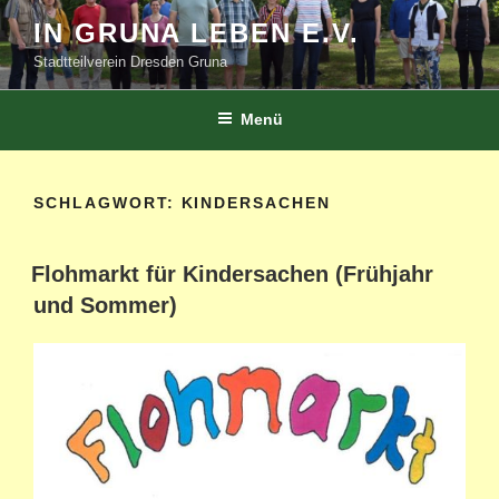
Zum
IN GRUNA LEBEN E.V.
Inhalt
Stadtteilverein Dresden Gruna
springen
Menü
SCHLAGWORT:
KINDERSACHEN
Flohmarkt für Kindersachen (Frühjahr
und Sommer)