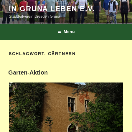
Zum
IN GRUNA LEBEN E.V.
Inhalt
Stadtteilverein Dresden Gruna
springen
Menü
SCHLAGWORT:
GÄRTNERN
Garten-Aktion