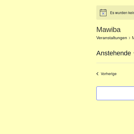
Es wurden kei
Mawiba
Veranstaltungen
Anstehende
D
a
Veranstalt
Vorherige
t
u
m
w
ä
h
l
e
n