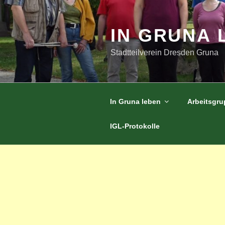
Zum
Inhalt
springen
IN GRUNA 
Stadtteilverein Dresden Gruna
In Gruna leben
Arbeitsgr
IGL-Protokolle