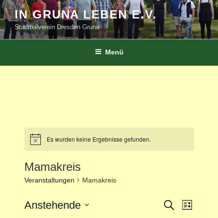
Zum
IN GRUNA LEBEN E.V.
Inhalt
Stadtteilverein Dresden Gruna
springen
Menü
Es wurden keine Ergebnisse gefunden.
Mamakreis
Veranstaltungen
Mamakreis
V
Anstehende
V
S
L
u
e
e
i