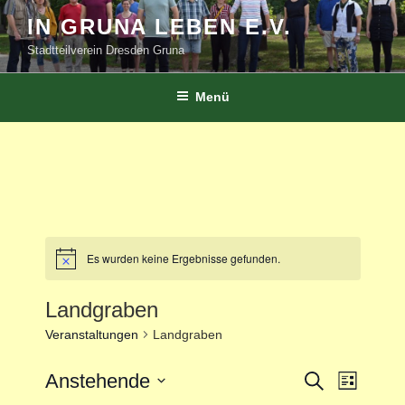
Zum
IN GRUNA LEBEN E.V.
Inhalt
Stadtteilverein Dresden Gruna
springen
Menü
Es wurden keine Ergebnisse gefunden.
Landgraben
Veranstaltungen
Landgraben
V
Anstehende
V
S
L
u
e
e
i