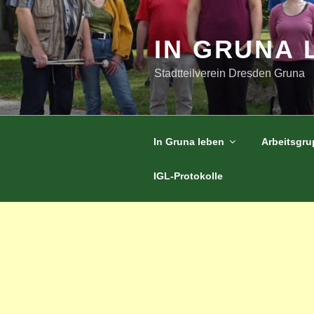
Zum
Inhalt
springen
IN GRUNA 
Stadtteilverein Dresden Gruna
In Gruna leben
Arbeitsgr
IGL-Protokolle