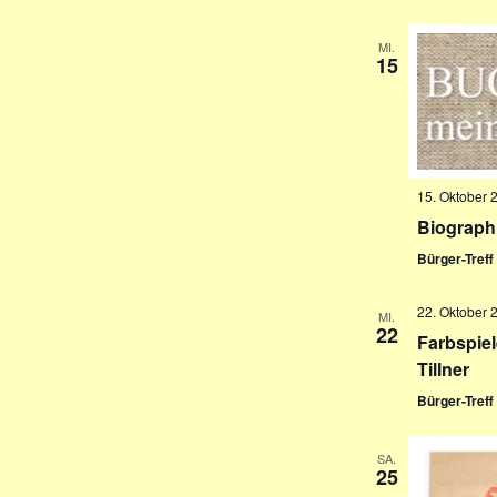
MI.
15
15. Oktober 
Biograph
Bürger-Tref
22. Oktober 
MI.
22
Farbspiel
Tillner
Bürger-Tref
SA.
25