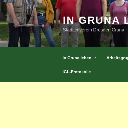
Zum
Inhalt
springen
IN GRUNA 
Stadtteilverein Dresden Gruna
In Gruna leben
Arbeitsgr
IGL-Protokolle