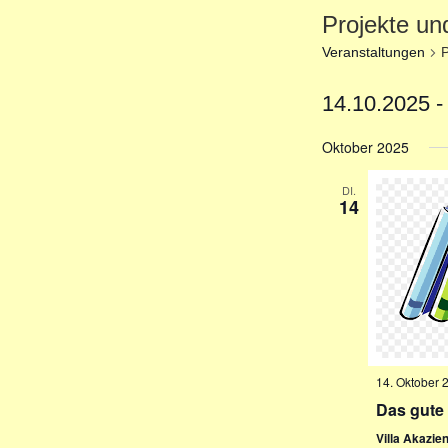
Projekte un
Veranstaltungen
P
14.10.2025
 -
D
Oktober 2025
a
t
DI.
u
14
m
w
ä
h
l
e
n
14. Oktober 
.
Das gute 
Villa Akazie