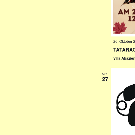
26. Oktober 
TATARAOB
Villa Akazie
MO.
27