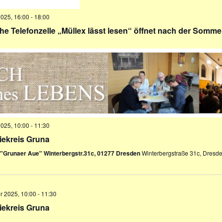
2025, 16:00
-
18:00
che Telefonzelle „Müllex lässt lesen“ öffnet nach der Somm
2025, 10:00
-
11:30
iekreis Gruna
f "Grunaer Aue" Winterbergstr.31c, 01277 Dresden
Winterbergstraße 31c, Dresd
 2025, 10:00
-
11:30
iekreis Gruna