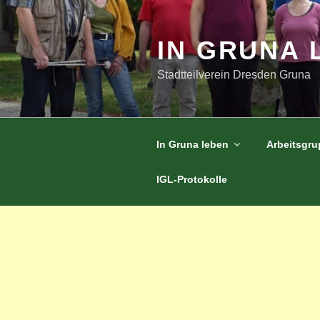
Zum
Inhalt
springen
IN GRUNA 
Stadtteilverein Dresden Gruna
In Gruna leben
Arbeitsgr
IGL-Protokolle