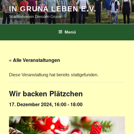
Zum
IN GRUNA LEBEN E.V.
Inhalt
Stadtteilverein Dresden Gruna
springen
Menü
« Alle Veranstaltungen
Diese Veranstaltung hat bereits stattgefunden.
Wir backen Plätzchen
17. Dezember 2024, 16:00
-
18:00