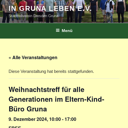
Zum
IN GRUNA LEBEN E.V.
Inhalt
Stadtteilverein Dresden Gruna
springen
Menü
« Alle Veranstaltungen
Diese Veranstaltung hat bereits stattgefunden.
Weihnachtstreff für alle
Generationen im Eltern-Kind-
Büro Gruna
9. Dezember 2024, 10:00
-
17:00