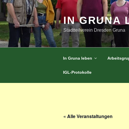
Zum
Inhalt
springen
IN GRUNA 
Stadtteilverein Dresden Gruna
In Gruna leben
Arbeitsgr
IGL-Protokolle
« Alle Veranstaltungen