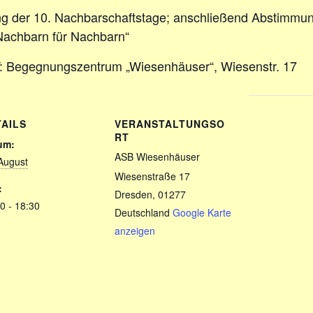
ng der 10. Nachbarschaftstage; anschließend Abstimmun
Nachbarn für Nachbarn“
:
Begegnungszentrum „Wiesenhäuser“,
Wiesenstr. 17
TAILS
VERANSTALTUNGSO
RT
um:
ASB Wiesenhäuser
August
Wiesenstraße 17
:
Dresden
,
01277
0 - 18:30
Deutschland
Google Karte
anzeigen