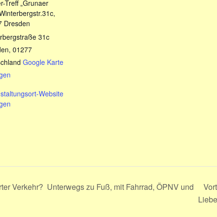
r-Treff „Grunaer
Winterbergstr.31c,
7 Dresden
rbergstraße 31c
den
,
01277
chland
Google Karte
igen
staltungsort-Website
igen
hrter Verkehr? Unterwegs zu Fuß, mit Fahrrad, ÖPNV und
Vort
Lieb