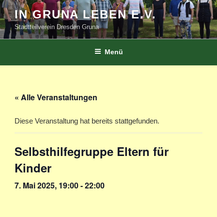
Zum
IN GRUNA LEBEN E.V.
Inhalt
Stadtteilverein Dresden Gruna
springen
Menü
« Alle Veranstaltungen
Diese Veranstaltung hat bereits stattgefunden.
Selbsthilfegruppe Eltern für
Kinder
7. Mai 2025, 19:00
-
22:00