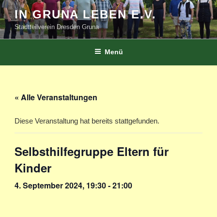
Zum
IN GRUNA LEBEN E.V.
Inhalt
Stadtteilverein Dresden Gruna
springen
Menü
« Alle Veranstaltungen
Diese Veranstaltung hat bereits stattgefunden.
Selbsthilfegruppe Eltern für
Kinder
4. September 2024, 19:30
-
21:00