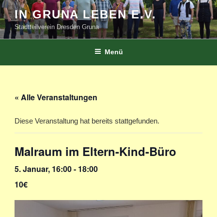
Zum
IN GRUNA LEBEN E.V.
Inhalt
Stadtteilverein Dresden Gruna
springen
Menü
« Alle Veranstaltungen
Diese Veranstaltung hat bereits stattgefunden.
Malraum im Eltern-Kind-Büro
5. Januar, 16:00
-
18:00
10€