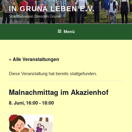
Zum
IN GRUNA LEBEN E.V.
Inhalt
Stadtteilverein Dresden Gruna
springen
Menü
« Alle Veranstaltungen
Diese Veranstaltung hat bereits stattgefunden.
Malnachmittag im Akazienhof
8. Juni, 16:00
-
18:00