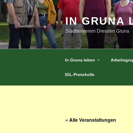
Zum
Inhalt
springen
IN GRUNA 
Stadtteilverein Dresden Gruna
In Gruna leben
Arbeitsgr
IGL-Protokolle
« Alle Veranstaltungen