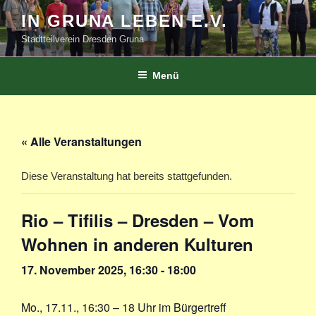
Zum
IN GRUNA LEBEN E.V.
Inhalt
Stadtteilverein Dresden Gruna
springen
Menü
« Alle Veranstaltungen
Diese Veranstaltung hat bereits stattgefunden.
Rio – Tifilis – Dresden – Vom
Wohnen in anderen Kulturen
17. November 2025, 16:30
-
18:00
Mo., 17.11., 16:30 – 18 Uhr im Bürgertreff