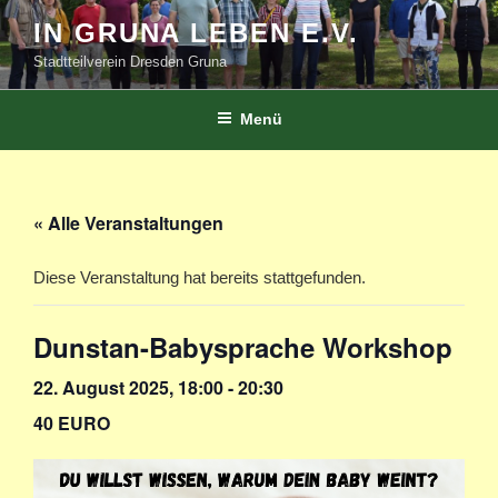
Zum
IN GRUNA LEBEN E.V.
Inhalt
Stadtteilverein Dresden Gruna
springen
Menü
« Alle Veranstaltungen
Diese Veranstaltung hat bereits stattgefunden.
Dunstan-Babysprache Workshop
22. August 2025, 18:00
-
20:30
40 EURO