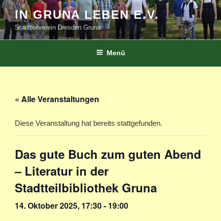
Zum
IN GRUNA LEBEN E.V.
Inhalt
Stadtteilverein Dresden Gruna
springen
Menü
« Alle Veranstaltungen
Diese Veranstaltung hat bereits stattgefunden.
Das gute Buch zum guten Abend
– Literatur in der
Stadtteilbibliothek Gruna
14. Oktober 2025, 17:30
-
19:00