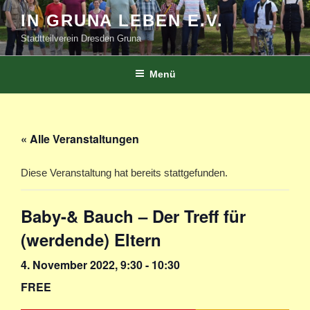
Zum
IN GRUNA LEBEN E.V.
Inhalt
Stadtteilverein Dresden Gruna
springen
Menü
« Alle Veranstaltungen
Diese Veranstaltung hat bereits stattgefunden.
Baby-& Bauch – Der Treff für
(werdende) Eltern
4. November 2022, 9:30
-
10:30
FREE