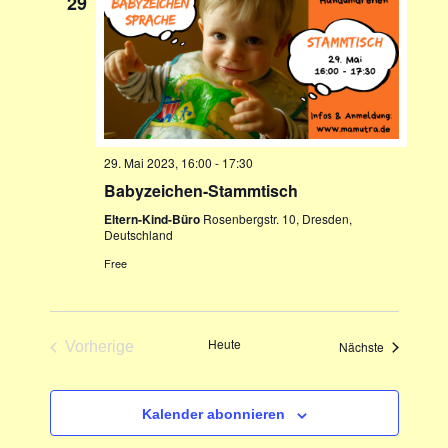
29
n
s
m
s
t
w
t
a
ä
a
h
l
l
l
t
e
u
t
29. Mai 2023, 16:00
-
17:30
n
n
u
Babyzeichen-Stammtisch
.
g
n
Eltern-Kind-Büro
Rosenbergstr. 10, Dresden,
A
g
Deutschland
n
e
Free
s
n
i
S
c
u
Heute
h
Veranstaltu
Vorherige
Nächste
Veranstaltungen
t
c
e
h
Kalender abonnieren
n
e
-