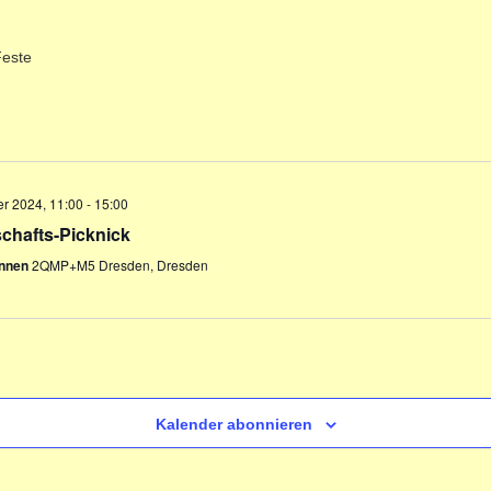
este
r 2024, 11:00
-
15:00
chafts-Picknick
unnen
2QMP+M5 Dresden, Dresden
Kalender abonnieren