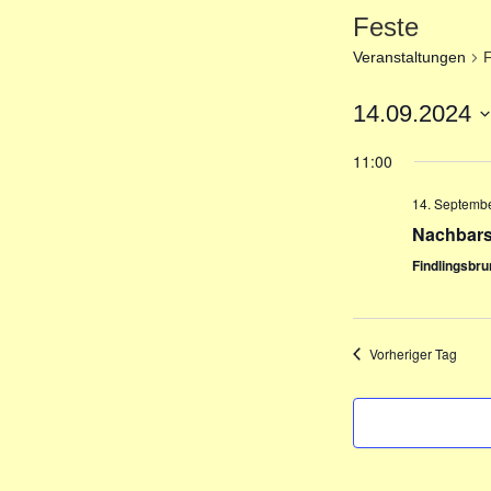
Feste
Veranstaltungen
F
14.09.2024
D
11:00
a
t
14. Septembe
u
Nachbars
m
Findlingsbr
w
ä
h
l
Vorheriger Tag
e
n
.