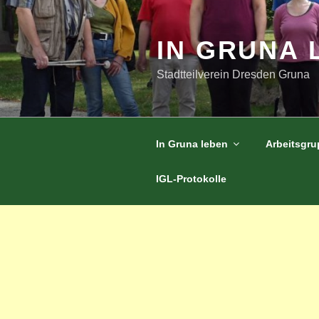
Zum
Inhalt
springen
IN GRUNA 
Stadtteilverein Dresden Gruna
In Gruna leben
Arbeitsgr
IGL-Protokolle