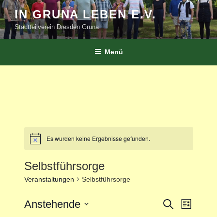
Zum
IN GRUNA LEBEN E.V.
Inhalt
Stadtteilverein Dresden Gruna
springen
Menü
Es wurden keine Ergebnisse gefunden.
Selbstführsorge
Veranstaltungen
Selbstführsorge
V
Anstehende
V
S
L
u
e
e
i